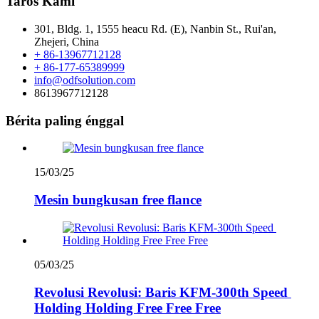
Taros Kami
301, Bldg. 1, 1555 heacu Rd. (E), Nanbin St., Rui'an,
Zhejeri, China
+ 86-13967712128
+ 86-177-65389999
info@odfsolution.com
8613967712128
Bérita paling énggal
15/03/25
Mesin bungkusan free flance
05/03/25
Revolusi Revolusi: Baris KFM-300th Speed ​​
Holding Holding Free Free Free