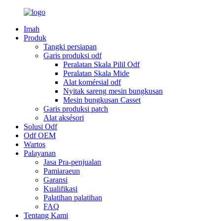
Imah
Produk
Tangki persiapan
Garis produksi odf
Peralatan Skala Pilil Odf
Peralatan Skala Mide
Alat komérsial odf
Nyitak sareng mesin bungkusan
Mesin bungkusan Casset
Garis produksi patch
Alat aksésori
Solusi Odf
Odf OEM
Wartos
Palayanan
Jasa Pra-penjualan
Pamiaraeun
Garansi
Kualifikasi
Palatihan palatihan
FAQ
Tentang Kami