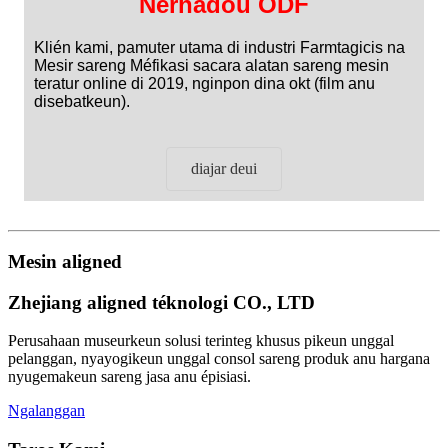
Nerhadou ODF
Klién kami, pamuter utama di industri Farmtagicis na
Mesir sareng Méfikasi sacara alatan sareng mesin
teratur online di 2019, nginpon dina okt (film anu
disebatkeun).
diajar deui
Mesin aligned
Zhejiang aligned téknologi CO., LTD
Perusahaan museurkeun solusi terinteg khusus pikeun unggal
pelanggan, nyayogikeun unggal consol sareng produk anu hargana
nyugemakeun sareng jasa anu épisiasi.
Ngalanggan