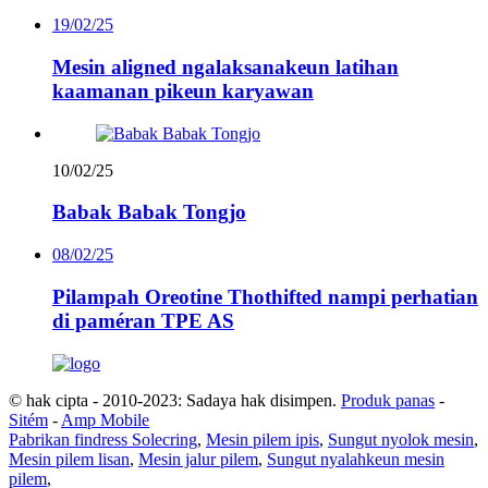
19/02/25
Mesin aligned ngalaksanakeun latihan
kaamanan pikeun karyawan
10/02/25
Babak Babak Tongjo
08/02/25
Pilampah Oreotine Thothifted nampi perhatian
di paméran TPE AS
© hak cipta - 2010-2023: Sadaya hak disimpen.
Produk panas
-
Sitém
-
Amp Mobile
Pabrikan findress Solecring
,
Mesin pilem ipis
,
Sungut nyolok mesin
,
Mesin pilem lisan
,
Mesin jalur pilem
,
Sungut nyalahkeun mesin
pilem
,