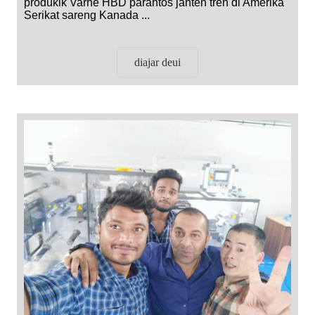
produkik Varhe HBD parantos janten tren di Amérika
Serikat sareng Kanada ...
diajar deui