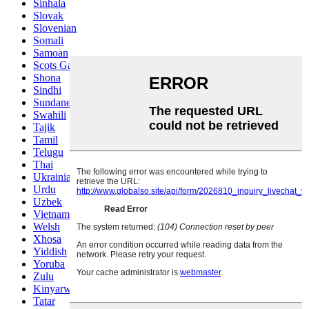
Sinhala
Slovak
Slovenian
Somali
Samoan
Scots Gaelic
Shona
Sindhi
Sundanese
Swahili
Tajik
Tamil
Telugu
Thai
Ukrainian
Urdu
Uzbek
Vietnamese
Welsh
Xhosa
Yiddish
Yoruba
Zulu
Kinyarwanda
Tatar